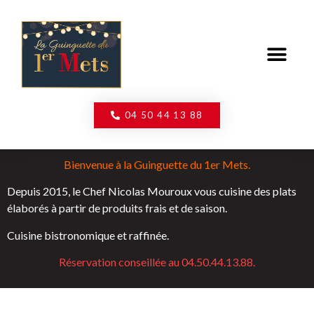
CONTACT / INFOS PRATIQUES
04 50 44 13 88
Bienvenue à la Guinguette du 1er Mets.
Depuis 2015, le Chef Nicolas Mouroux vous cuisine des plats
élaborés à partir de produits frais et de saison.
Cuisine bistronomique et raffinée.
Réservation conseillée au 04.50.44.13.88.